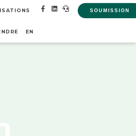
Facebook-
Linkedin
Headset
ISATIONS
f
SOUMISSION
INDRE
EN
n