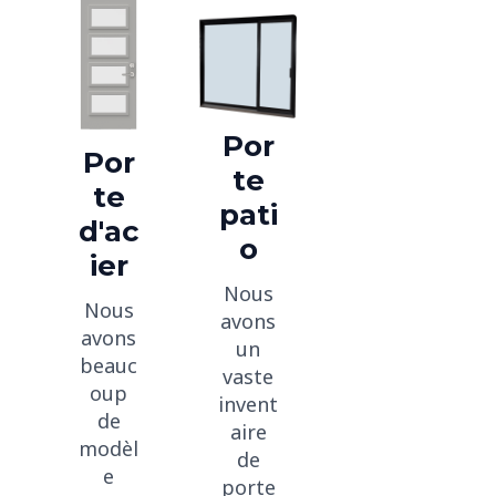
Por
Por
te
te
pati
d'ac
o
ier
Nous
Nous
avons
avons
un
beauc
vaste
oup
invent
de
aire
modèl
de
e
porte