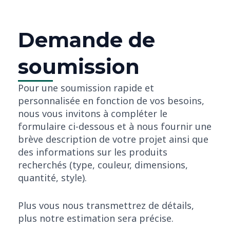
té
jusqu’apr
s à vos
tranquilli
ne
réponse
Une
Demande de
s’échelon
les
service
Toutes
Notre
soumission
Pour une soumission rapide et
personnalisée en fonction de vos besoins,
nous vous invitons à compléter le
formulaire ci-dessous et à nous fournir une
brève description de votre projet ainsi que
des informations sur les produits
recherchés (type, couleur, dimensions,
quantité, style).
Plus vous nous transmettrez de détails,
plus notre estimation sera précise.