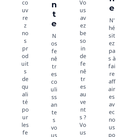
Vo
co
n
e
us
uv
t
av
re
N'
e
ez
z
hé
be
no
sit
N
so
s
ez
os
in
pr
pa
fe
de
od
s à
nê
fe
uit
fai
tr
nê
s
re
es
tr
de
aff
co
es
qu
air
uli
au
ali
es
ss
ve
té
av
an
nt
po
ec
te
s ?
ur
no
s
Vo
les
us
vo
us
fe
po
us